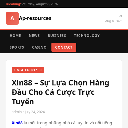
Breaking:
Saturday, August 8, 2026
Sat
A
Ap-resources
Aug 8, 2026
HOME
NEWS
BUSINESS
TECHNOLOGY
SPORTS
CASINO
CONTACT
UNCATEGORIZED
Xin88 – Sự Lựa Chọn Hàng
Đầu Cho Cá Cược Trực
Tuyến
admin • July 24, 2024
Xin88
là một trong những nhà cái uy tín và nổi tiếng