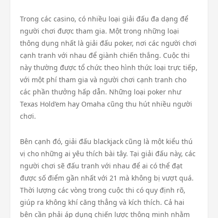
Trong các casino, có nhiều loại giải đấu đa dạng để
người chơi được tham gia. Một trong những loại
thông dụng nhất là giải đấu poker, nơi các người chơi
cạnh tranh với nhau để giành chiến thắng. Cuộc thi
này thường được tổ chức theo hình thức loại trực tiếp,
với một phí tham gia và người chơi cạnh tranh cho
các phần thưởng hấp dẫn. Những loại poker như
Texas Hold’em hay Omaha cũng thu hút nhiều người
chơi.
Bên cạnh đó, giải đấu blackjack cũng là một kiểu thú
vị cho những ai yêu thích bài tây. Tại giải đấu này, các
người chơi sẽ đấu tranh với nhau để ai có thể đạt
được số điểm gần nhất với 21 mà không bị vượt quá.
Thời lượng các vòng trong cuộc thi có quy định rõ,
giúp ra không khí căng thẳng và kích thích. Cả hai
bên cần phải áp dụng chiến lược thông minh nhằm