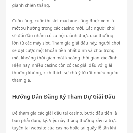
giành chiến thắng.
Cuối cùng, cuộc thi slot machine cũng được xem là
một xu hướng trong các casino mới. Các người chơi
sẽ đối đầu nhằm có cơ hội giành được giải thưởng
lớn từ các máy slot. Tham gia giải đấu này, người chơi
sẽ đặt cược một khoản tiền nhất định và chơi trong
một khoảng thời gian một khoảng thời gian xác định.
Hiện nay, nhiều casino còn có các giải đấu với giải
thưởng khủng, kích thích sự chú ý từ rất nhiều người
tham gia.
Hướng Dẫn Đăng Ký Tham Dự Giải Đấu
Để tham gia các giải đấu tại casino, bước đầu tiên là
bạn phải đăng ký. Việc này thông thường xảy ra trực
tuyến tại website của casino hoặc tại quầy lễ tân khi