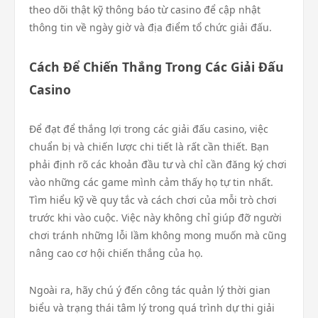
theo dõi thật kỹ thông báo từ casino để cập nhật
thông tin về ngày giờ và địa điểm tổ chức giải đấu.
Cách Để Chiến Thắng Trong Các Giải Đấu
Casino
Để đạt để thắng lợi trong các giải đấu casino, việc
chuẩn bị và chiến lược chi tiết là rất cần thiết. Bạn
phải định rõ các khoản đầu tư và chỉ cần đăng ký chơi
vào những các game mình cảm thấy họ tự tin nhất.
Tìm hiểu kỹ về quy tắc và cách chơi của mỗi trò chơi
trước khi vào cuộc. Việc này không chỉ giúp đỡ người
chơi tránh những lỗi lầm không mong muốn mà cũng
nâng cao cơ hội chiến thắng của họ.
Ngoài ra, hãy chú ý đến công tác quản lý thời gian
biểu và trạng thái tâm lý trong quá trình dự thi giải