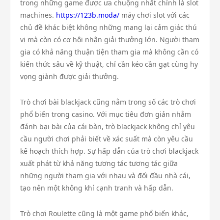
trong những game được ưa chuộng nhất chính là slot
machines.
https://123b.moda/
máy chơi slot với các
chủ đề khác biệt không những mang lại cảm giác thú
vị mà còn có cơ hội nhận giải thưởng lớn. Người tham
gia có khả năng thuận tiện tham gia mà không cần có
kiến thức sâu về kỹ thuật, chỉ cần kéo cần gạt cùng hy
vọng giành được giải thưởng.
Trò chơi bài blackjack cũng nằm trong số các trò chơi
phổ biến trong casino. Với mục tiêu đơn giản nhằm
đánh bại bài của cái bàn, trò blackjack không chỉ yêu
cầu người chơi phải biết về xác suất mà còn yêu cầu
kế hoạch thích hợp. Sự hấp dẫn của trò chơi blackjack
xuất phát từ khả năng tương tác tương tác giữa
những người tham gia với nhau và đối đầu nhà cái,
tạo nên một không khí cạnh tranh và hấp dẫn.
Trò chơi Roulette cũng là một game phổ biến khác,