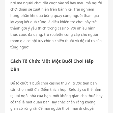
nơi mà người chơi đặt cược vào số hay màu mà người
chơi đoán sẽ xuất hiện trên bánh xe. Trải nghiệm
hưng phấn khi quả bóng quay cùng người tham gia
kỳ vọng kết quả cũng là điều khiến trò chơi này trở
thành gợi ý yêu thích trong casino. Với nhiều hình
thức cược đa dạng, trò roulette cung cấp cho người
tham gia cơ hội tùy chỉnh chiến thuật và độ rủi ro của
từng người.
Cách Tổ Chức Một Một Buổi Chơi Hấp
Dẫn
Để tổ chức 1 buổi chơi casino thú vị, trước tiên bạn
cần chọn một địa điểm thích hợp. Điều ấy có thể nằm
tại tại ngôi nhà của bạn, một không gian cho thuê hay
có thể là một quán bar. Hãy chắc chắn rằng không
gian có rộng rãi để mọi người thoải mái di chuyển