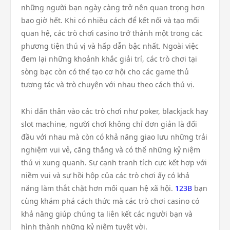
những người bạn ngày càng trở nên quan trọng hơn
bao giờ hết. Khi có nhiều cách để kết nối và tạo mối
quan hệ, các trò chơi casino trở thành một trong các
phương tiện thú vị và hấp dẫn bậc nhất. Ngoài việc
đem lại những khoảnh khắc giải trí, các trò chơi tại
sòng bạc còn có thể tạo cơ hội cho các game thủ
tương tác và trò chuyện với nhau theo cách thú vị.
Khi dấn thân vào các trò chơi như poker, blackjack hay
slot machine, người chơi không chỉ đơn giản là đối
đầu với nhau mà còn có khả năng giao lưu những trải
nghiệm vui vẻ, căng thẳng và có thể những kỷ niệm
thú vị xung quanh. Sự cạnh tranh tích cực kết hợp với
niềm vui và sự hồi hộp của các trò chơi ấy có khả
năng làm thắt chặt hơn mối quan hệ xã hội.
123B
bạn
cùng khám phá cách thức mà các trò chơi casino có
khả năng giúp chúng ta liên kết các người bạn và
hình thành những kỷ niệm tuyệt vời.