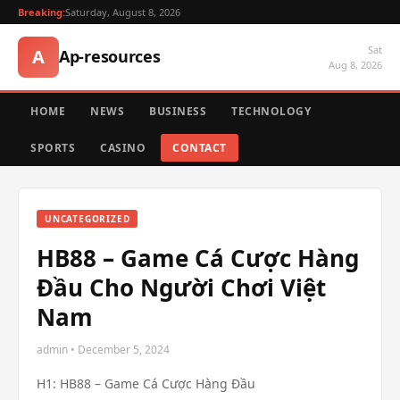
Breaking:
Saturday, August 8, 2026
Sat
A
Ap-resources
Aug 8, 2026
HOME
NEWS
BUSINESS
TECHNOLOGY
SPORTS
CASINO
CONTACT
UNCATEGORIZED
HB88 – Game Cá Cược Hàng
Đầu Cho Người Chơi Việt
Nam
admin • December 5, 2024
H1: HB88 – Game Cá Cược Hàng Đầu