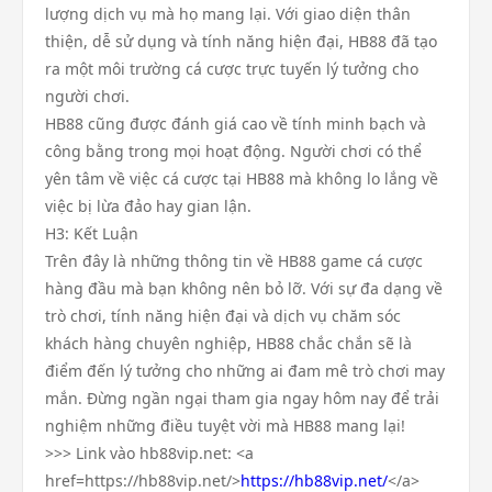
lượng dịch vụ mà họ mang lại. Với giao diện thân
thiện, dễ sử dụng và tính năng hiện đại, HB88 đã tạo
ra một môi trường cá cược trực tuyến lý tưởng cho
người chơi.
HB88 cũng được đánh giá cao về tính minh bạch và
công bằng trong mọi hoạt động. Người chơi có thể
yên tâm về việc cá cược tại HB88 mà không lo lắng về
việc bị lừa đảo hay gian lận.
H3: Kết Luận
Trên đây là những thông tin về HB88 game cá cược
hàng đầu mà bạn không nên bỏ lỡ. Với sự đa dạng về
trò chơi, tính năng hiện đại và dịch vụ chăm sóc
khách hàng chuyên nghiệp, HB88 chắc chắn sẽ là
điểm đến lý tưởng cho những ai đam mê trò chơi may
mắn. Đừng ngần ngại tham gia ngay hôm nay để trải
nghiệm những điều tuyệt vời mà HB88 mang lại!
>>> Link vào hb88vip.net: <a
href=https://hb88vip.net/>
https://hb88vip.net/
</a>