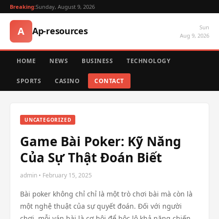
Breaking:
Sunday, August 9, 2026
Sun
A
Ap-resources
Aug 9, 2026
HOME
NEWS
BUSINESS
TECHNOLOGY
SPORTS
CASINO
CONTACT
UNCATEGORIZED
Game Bài Poker: Kỹ Năng
Của Sự Thật Đoán Biết
admin • February 15, 2025
Bài poker không chỉ chỉ là một trò chơi bài mà còn là
một nghệ thuật của sự quyết đoán. Đối với người
chơi, mỗi ván bài là cơ hội để bộc lộ khả năng chiến