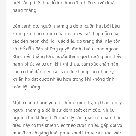
biết rằng tỉ lệ thua lỗ lớn hơn rất nhiều so với khả
năng thắng.
Bên cạnh đó, người tham gia dễ bị cuốn hút bởi bầu
không khí nhộn nhịp của casino và sức hấp dẫn của
các đèn neon chói lọi. Các điều đó trạng thái này còn
có thể dẫn đến những quyết định thiếu khôn ngoan.
Khi chiến thắng lớn, người tham gia thường tìm thấy
hạnh phúc và tự tin, khi khi thua, cảm xúc chán nản
còn có thể dẫn đến các sau đó không cân nhắc kỹ,
khiến họ đặt cược nhiều hơn trong khi không tính
toán kỹ lưỡng.
Một trong những yếu tố chính trong trạng thái tâm lý
người tham gia đó là sự kiểm soát cảm xúc. Nhiều
người chơi không biết quản lý cảm giác của bản thân,
điều này có thể khiến việc theo cược nhiều gấp đôi với
mục đích cố gắng khôi phục khi đã thua cá cược. Việc