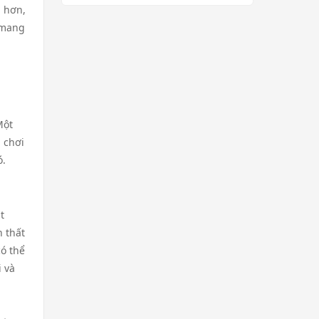
uu 88
n hơn,
νομιμεσ στοιχηματικεσ
 mang
ελλαδα
tr88 win
utländska casino utan svensk
tg88 com
licens
tg88.mba
kp88
Một
 chơi
lc88
lv88
ó.
nk88.com
https://789winf.com/
t
n thất
trang chủ fun79
https://lclc88.com/
ó thể
i và
789wincomm.com
online casino hrvatska
789f nhà cái
bästa casino utan svensk