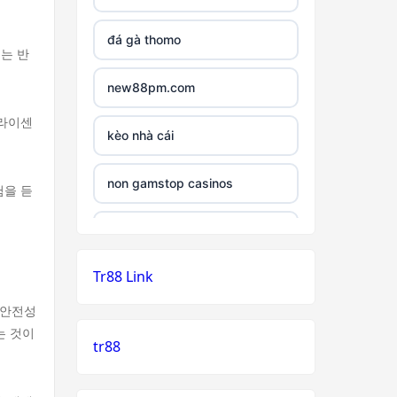
đá gà thomo
는 반
new88pm.com
 라이센
kèo nhà cái
non gamstop casinos
험을 듣
new uk casinos not on
gamstop
Tr88 Link
non gamstop casino
 안전성
는 것이
tr88
non gamstop casinos uk
casinos not on gamstop uk