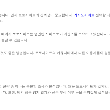
습니다. 먼저 토토사이트의 신뢰성이 중요합니다.
카지노사이트
선택할 때
다.
. 메이저 토토사이트는 승인된 사이트로 라이센스를 보유하고 있습니다.
 즐길 수 있습니다.
 것도 좋은 방법입니다. 토토사이트의 커뮤니티에서 다른 이용자들의 경
 전략 중 하나는 충분한 조사와 분석입니다. 많은 토토사이트가 있지만,
다. 또한, 팀의 최근 경기 결과와 선수 부상 여부 등을 주의깊게 살펴보