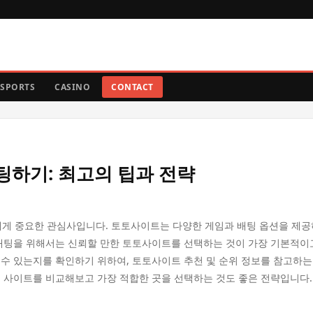
SPORTS
CASINO
CONTACT
하기: 최고의 팁과 전략
게 중요한 관심사입니다. 토토사이트는 다양한 게임과 배팅 옵션을 제
 배팅을 위해서는 신뢰할 만한 토토사이트를 선택하는 것이 가장 기본적이
수 있는지를 확인하기 위하여, 토토사이트 추천 및 순위 정보를 참고하는
 사이트를 비교해보고 가장 적합한 곳을 선택하는 것도 좋은 전략입니다.