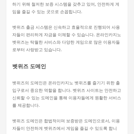
하기 위해 철저한 보증 시스템을 갖추고 있어, 안전하게 게
임을 즐길 수 있는 곳으로 손꼽힙니다.
벳위즈 출금 시스템은 신속하고 효율적으로 진행되어 사용
자들이 편리하게 자금을 이체할 수 있습니다. 온라인카지노
벳위즈는 탁월한 서비스와 다양한 게임으로 많은 이용자들
로부터 사랑받고 있습니다.
벳위즈 도메인
벳위즈의 도메인은 온라인카지노 벳위즈를 즐기기 위한 출
입구로서 중요한 역할을 합니다. 벳위즈 사이트는 안전하고
신뢰할 수 있는 도메인을 통해 이용자들에게 원활한 서비스
를 제공합니다.
벳위즈 도메인은 합법적이며 보증받은 도메인으로서, 이용
자들이 안전하게 벳위즈에서 게임을 즐길 수 있도록 합니